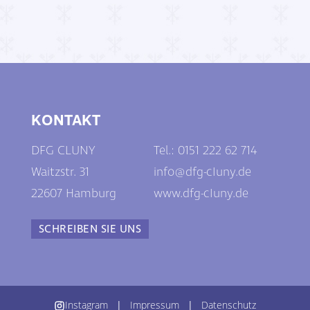
KONTAKT
DFG CLUNY
Tel.: 0
151 222 62 714
Waitzstr. 31
info@dfg-cIuny.de
22607 Hamburg
www.dfg-cIuny.de
SCHREIBEN SIE UNS
Instagram
|
Impressum
|
Datenschutz