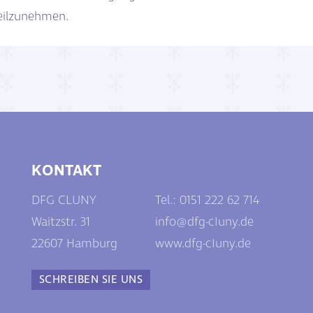
teilzunehmen.
KONTAKT
DFG CLUNY
Tel.: 0
151 222 62 714
Waitzstr. 31
info@dfg-cIuny.de
22607 Hamburg
www.dfg-cIuny.de
SCHREIBEN SIE UNS